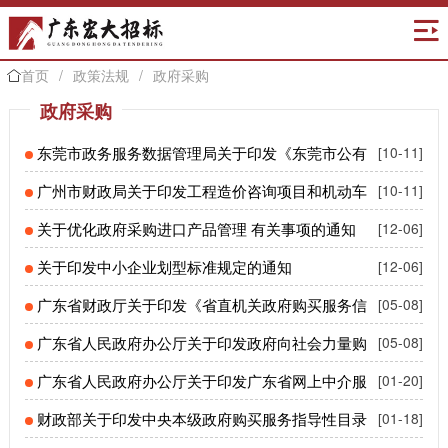

首页
/
政策法规
/
政府采购

政府采购
东莞市政务服务数据管理局关于印发《东莞市公有
[10-11]
资产交易管理暂行办法》的通知
广州市财政局关于印发工程造价咨询项目和机动车
[10-11]
维修项目政府采购需求范本的通知
关于优化政府采购进口产品管理 有关事项的通知
[12-06]
关于印发中小企业划型标准规定的通知
[12-06]
广东省财政厅关于印发《省直机关政府购买服务信
[05-08]
息公开管理暂行办法》的通知
广东省人民政府办公厅关于印发政府向社会力量购
[05-08]
买服务暂行办法的通知
广东省人民政府办公厅关于印发广东省网上中介服
[01-20]
务超市管理办法的通知
财政部关于印发中央本级政府购买服务指导性目录
[01-18]