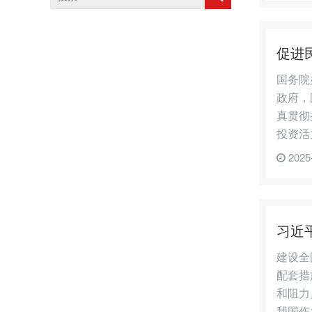
促进
国务院
政府，
真贯彻
投资活
2025
习近
建设全
配套措
和阻力
我国作