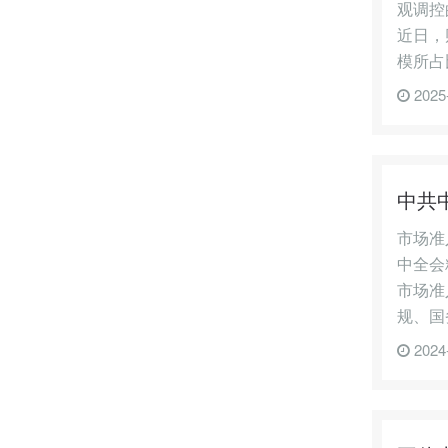
观调控
近日，
模所占比
2025
中共
市场准
中全会
市场准
规、国
2024