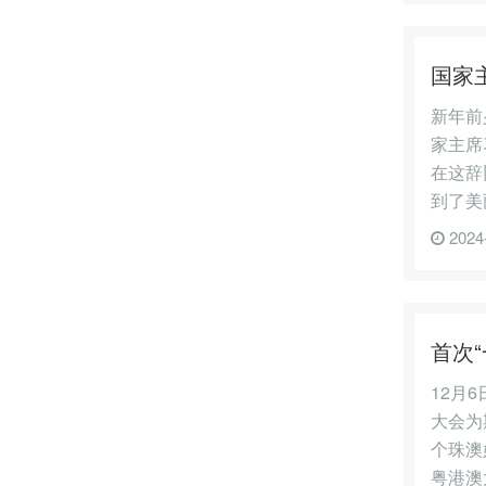
国家
新年前
家主席
在这辞
到了美
2024
首次
12月
大会为
个珠澳
粤港澳