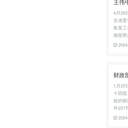
王伟
4月2
实省委
恢复工
御形势
2024
财政
1月2
十四批
效的财
件25
2024