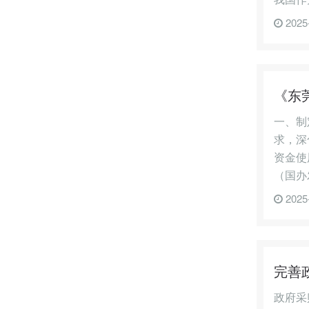
2025
《东
一、制
求，深
资金使
（国办
2025
完善
政府采