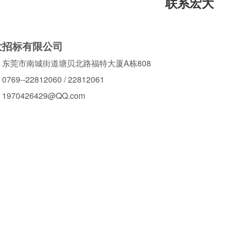
联系宏大
大招标有限公司
东莞市南城街道塘贝北路福特大厦A栋808
9--22812060 / 22812061
970426429@QQ.com